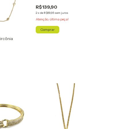
R$139,90
2
x
de
R$69,95
sem juros
Atenção, última peça!
Comprar
ircônia