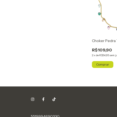
Choker Pedra 
R$109,90
2
x
de
R$54,95
sem j
Comprar
5519994690330