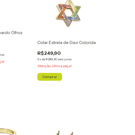
pardo Olhos
Colar Estrela de Davi Colorida
R$249,90
ros
3
x
de
R$83,30
sem juros
ça!
Atenção, última peça!
Comprar