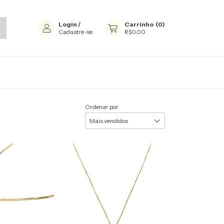
Login
/
Carrinho
(
0
)
Cadastre-se
R$0,00
Ordenar por