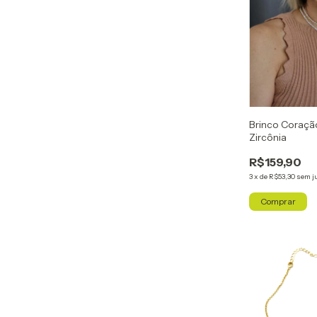
Brinco Coração
Zircônia
R$159,90
3
x
de
R$53,30
sem j
Comprar