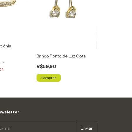
rcônia
Brinco Ponto de Luz Gota
ros
R$59,90
ça!
Comprar
wsletter