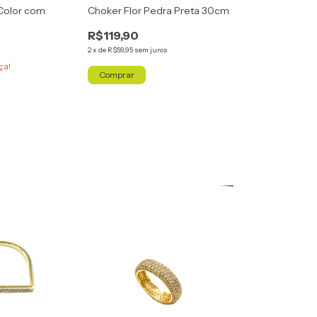
 Color com
Choker Flor Pedra Preta 30cm
R$119,90
2
x
de
R$59,95
sem juros
ça!
Comprar