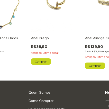
Tons Claros
Anel Prego
Anel Aliança Zi
R$39,90
R$139,90
uros
2
x
de
R$69,95
sem ju
Atenção, última peça!
Atenção, última pe
Comprar
Comprar
Quem Somos
Ne
Como Comprar