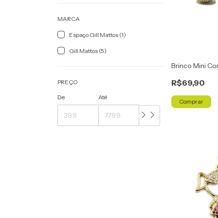
MARCA
Espaço Gill Mattos (1)
Gill Mattos (5)
Brinco Mini Co
R$69,90
PREÇO
De
Até
Comprar