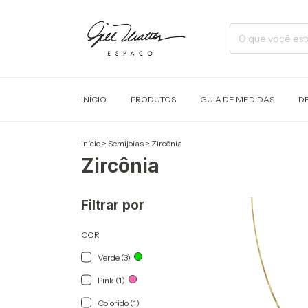
INÍCIO
PRODUTOS
GUIA DE MEDIDAS
D
Início
>
Semijoias
>
Zircônia
Zircônia
Filtrar por
COR
Verde (3)
Pink (1)
Colorido (1)