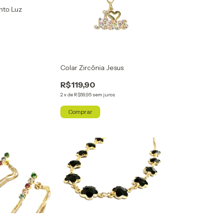
nto Luz
Colar Zircônia Jesus
R$119,90
2
x
de
R$59,95
sem juros
Comprar