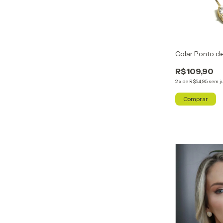
Colar Ponto d
R$109,90
2
x
de
R$54,95
sem j
Comprar