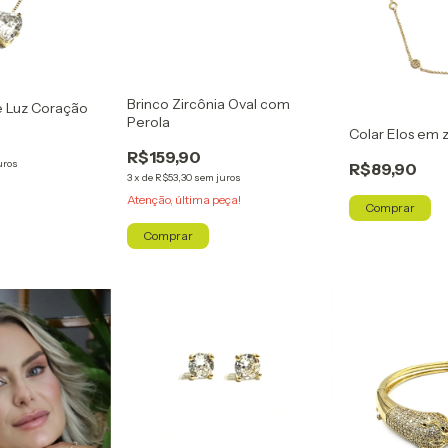
Brinco Zircônia Oval com
e Luz Coração
Perola
Colar Elos em z
R$159,90
uros
R$89,90
3
x
de
R$53,30
sem juros
Atenção, última peça!
Comprar
Comprar