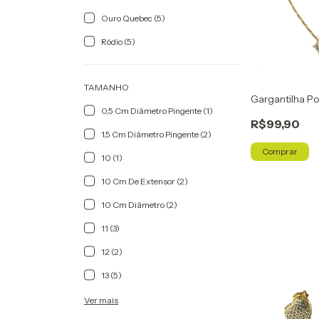
Ouro Quebec (5)
Ródio (5)
TAMANHO
Gargantilha P
0,5 Cm Diâmetro Pingente (1)
R$99,90
1,5 Cm Diâmetro Pingente (2)
Comprar
10 (1)
10 Cm De Extensor (2)
10 Cm Diâmetro (2)
11 (3)
12 (2)
13 (5)
Ver mais