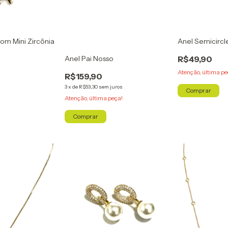
com Mini Zircônia
Anel Semicircl
Anel Pai Nosso
R$49,90
Atenção, última pe
R$159,90
3
x
de
R$53,30
sem juros
Comprar
Atenção, última peça!
Comprar