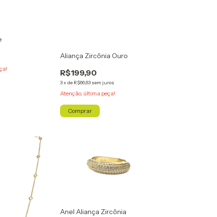
e
Aliança Zircônia Ouro
ça!
R$199,90
3
x
de
R$66,63
sem juros
Atenção, última peça!
Comprar
Anel Aliança Zircônia