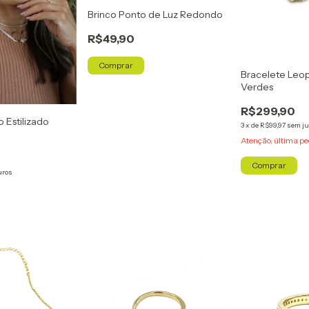
Brinco Ponto de Luz Redondo
R$49,90
Comprar
Bracelete Leo
Verdes
R$299,90
 Estilizado
3
x
de
R$99,97
sem ju
Atenção, última pe
Comprar
uros