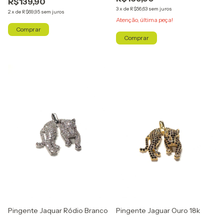
R$139,90
3
x
de
R$56,63
sem juros
2
x
de
R$69,95
sem juros
Atenção, última peça!
Comprar
Pingente Jaquar Ródio Branco
Pingente Jaguar Ouro 18k