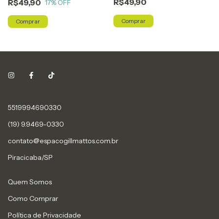
R$49,90
R$49,90
17
% OFF
Comprar
Comprar
5519994690330
(19) 9.9469-0330
contato@espacogillmattos.com.br
Piracicaba/SP
Quem Somos
Como Comprar
Política de Privacidade