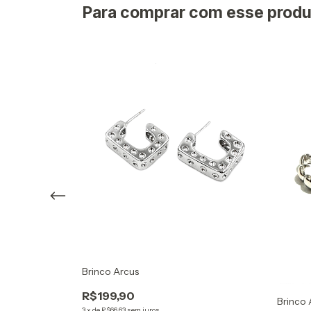
Para comprar com esse produ
Ródio
Brinco Arcus
R$199,90
Brinco 
3
x
de
R$66,63
sem juros