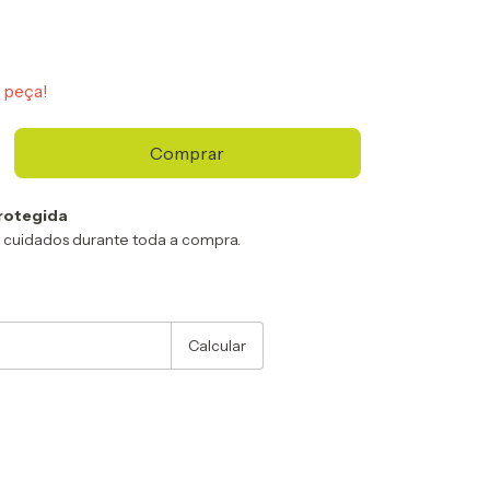
 peça!
rotegida
 cuidados durante toda a compra.
:
Alterar CEP
Calcular