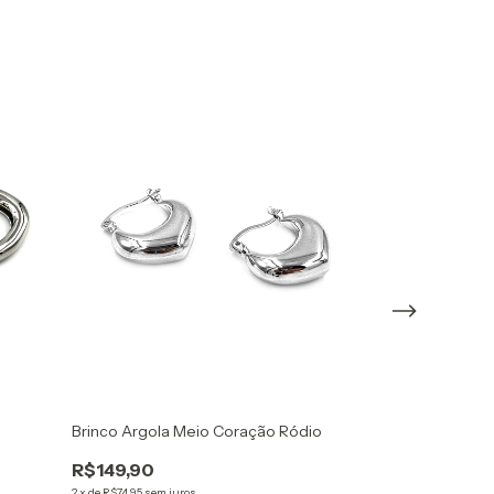
Brinco Argola Meio Coração Ródio
R$149,90
Brinco Argola P
2
x
de
R$74,95
sem juros