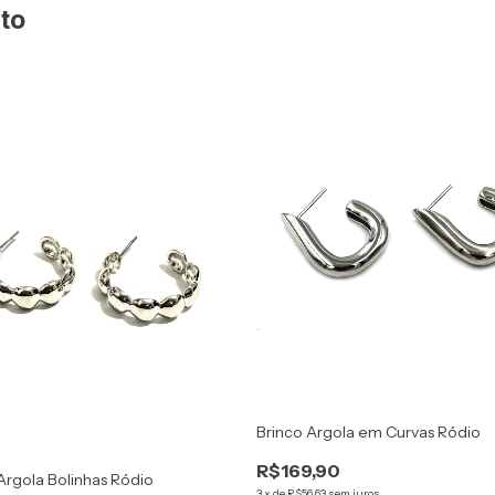
to
Brinco Argola em Curvas Ródio
R$169,90
Argola Bolinhas Ródio
3
x
de
R$56,63
sem juros