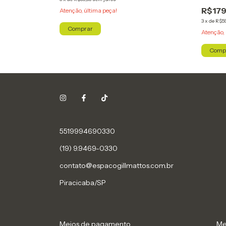
R$179
Atenção, última peça!
3
x
de
R$59
Comprar
Atenção, 
Comp
5519994690330
(19) 9.9469-0330
contato@espacogillmattos.com.br
Piracicaba/SP
Meios de pagamento
Me