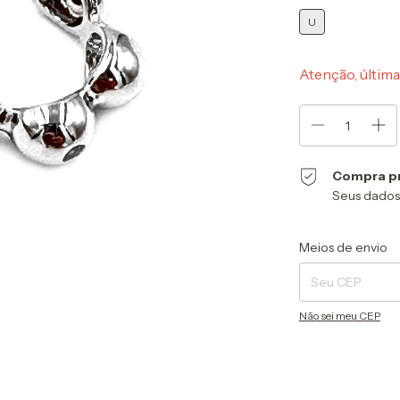
U
Atenção, última
Compra p
Seus dados
Entregas para o CEP
Meios de envio
Não sei meu CEP