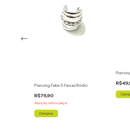
a
Piercin
R$49,
Piercing Fake 5 Faixas Ródio
Comp
R$79,90
Atenção, última peça!
Comprar