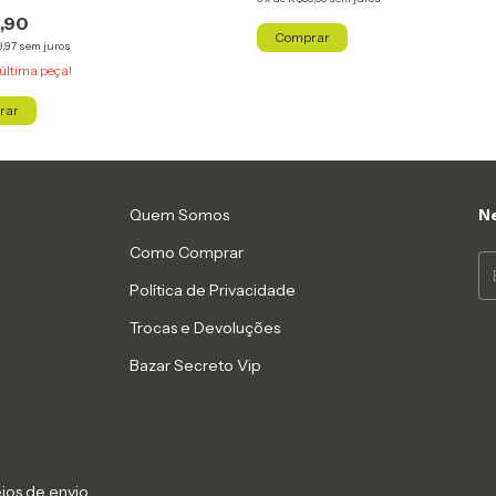
,90
Comprar
,97
sem juros
última peça!
rar
Quem Somos
Ne
Como Comprar
Política de Privacidade
Trocas e Devoluções
Bazar Secreto Vip
ios de envio