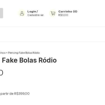
Login
/
Carrinho
(
0
)
Cadastre-se
R$0,00
rinco
>
Piercing Fake Bolas Ródio
g Fake Bolas Ródio
0
 partir de
R$399,00