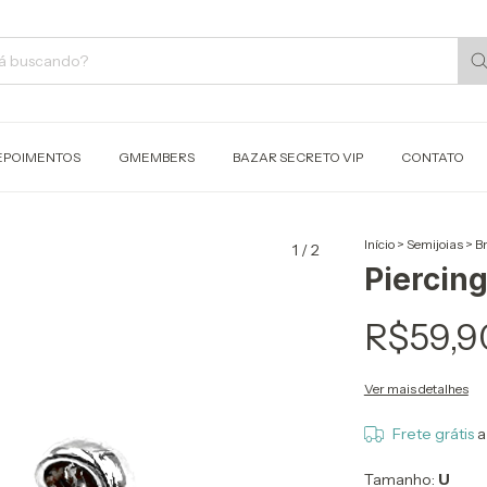
EPOIMENTOS
GMEMBERS
BAZAR SECRETO VIP
CONTATO
Início
>
Semijoias
>
B
1
/
2
Piercin
R$59,9
Ver mais detalhes
Frete grátis
a
Tamanho:
U